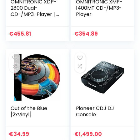
OMNITRONIC XDP-
OMNITRONIC XMP-
2800 Dual-
1400MT CD-/MP3-
CD-/MP3-Player | 2
Player
USB-2.0-
Anschlüsse für
USB-
€
455.81
€
354.89
Speichergeräte | 2
x 15 Sekunden Anti-
Shock…
Out of the Blue
Pioneer CDJ DJ
[2xVinyl]
Console
€
34.99
€
1,499.00