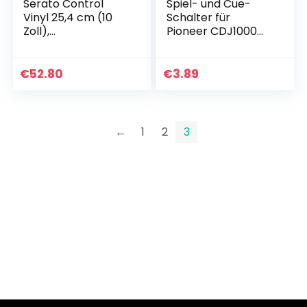
Serato Control
Spiel- und Cue-
Vinyl 25,4 cm (10
Schalter für
Zoll),
Pioneer CDJ1000
Standardfarben –
CDJ800 CDJ2000
leuchtet im
DSG1079 DSG1117, 2
Dunkeln (Paar)
Stück
€
52.80
€
3.89
←
1
2
3