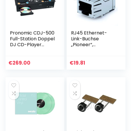
Pronomic CDJ-500
RJ45 Ethernet-
Full-Station Doppel
Link-Buchse
DJ CD-Player
„Pioneer“,
(Standalone-
CDJ2000 CDJ900 C
Format,
DJ2000 upgraded,
Phone/Line-
dkn1576, dkn1650
€
269.00
€
19.81
Eingänge, CD, MP3
CD, SD & USB…