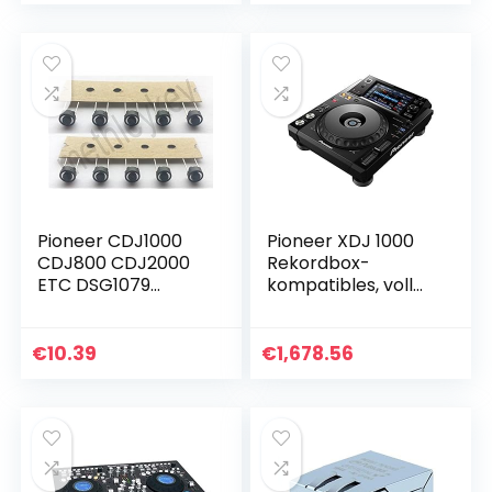
Pioneer CDJ1000
Pioneer XDJ 1000
CDJ800 CDJ2000
Rekordbox-
ETC DSG1079
kompatibles, voll
DSG1117, 10 Stück
scratchfähiges,
digitales DJ-Deck
€
10.39
€
1,678.56