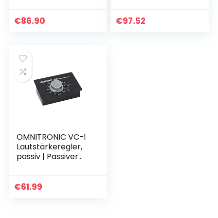
Kanal-DJ-Mixer mit
trittfest
Bluetooth und
MP3-Player im
€
86.90
€
97.52
Miniaturformat |
Regelbarer…
OMNITRONIC VC-1
Lautstärkeregler,
passiv | Passiver
Stereo-Pegelregler
€
61.99