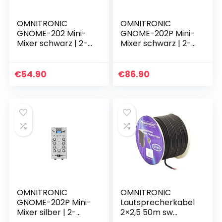
OMNITRONIC
OMNITRONIC
GNOME-202 Mini-
GNOME-202P Mini-
Mixer schwarz | 2-
Mixer schwarz | 2-
Kanal-DJ-Mixer im
Kanal-DJ-Mixer mit
Miniaturformat |
Bluetooth und
Extrem leichter und
MP3-Player im
€
54.90
€
86.90
kompakter DJ-
Miniaturformat |
Mixer…
Regelbarer…
OMNITRONIC
OMNITRONIC
GNOME-202P Mini-
Lautsprecherkabel
Mixer silber | 2-
2×2,5 50m sw