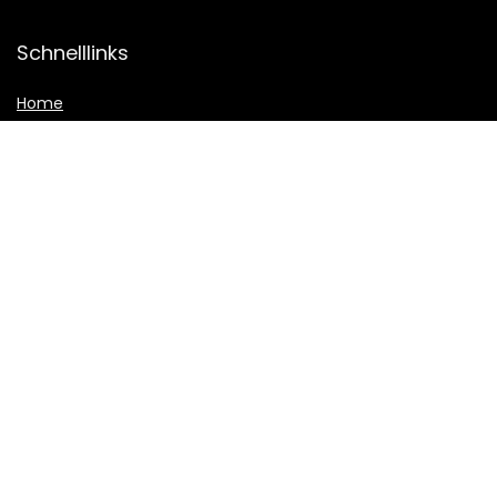
Schnelllinks
Home
Alle shoppen
Blogs
Unsere Webshops
Werben
Erklärungen
Datenschutz-Bestimmungen
Geschäftsbedingungen
Affiliate-Offenlegung