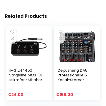
Related Products
IMG 244450
Depusheng DA8
Stageline MMX-31
Professionelle 8-
Mikrofon-Mischer,
Kanal-Stereo-
3-m-
Sound-
Anschlusskabel,
Mischkonsole
schwarz
Bluetooth-USB-
€
24.00
€
159.00
Aufnahme
Computerwiederg