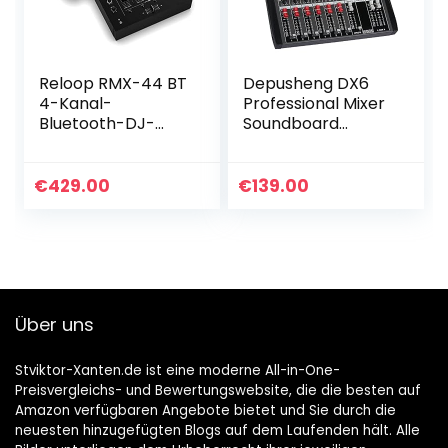
Reloop RMX-44 BT
Depusheng DX6
4-Kanal-
Professional Mixer
Bluetooth-DJ-
Soundboard
Clubmixer, 9
Konsole 6-Kanal
Eingänge, 4
Desk System
Ausgänge, Smart
Interface Digitaler
€
429.00
€
139.00
Connectivity
USB MP3 Bluetooth
Bluetooth Input
Eingang…
mit Cue…
Über uns
Stviktor-Xanten.de ist eine moderne All-in-One-
Preisvergleichs- und Bewertungswebsite, die die besten auf
Amazon verfügbaren Angebote bietet und Sie durch die
neuesten hinzugefügten Blogs auf dem Laufenden hält. Alle