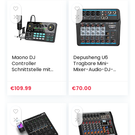
abe
Phantomspeisung
…
Maono DJ
Depusheng U6
Controller
Tragbare Mini-
Schnittstelle mit
Mixer-Audio-DJ-
DJ Mischer und
Konsole mit
Soundkarte,
Soundkarte, USB,
AM200-S1 Audio
48-V-
€
109.99
€
70.00
Interface ALL-IN-
Phantomspeisung
ONE Podcast…
für PC-Aufnahme
Singende…