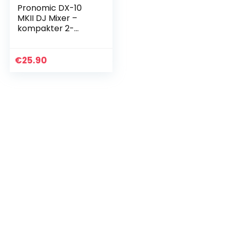
Pronomic DX-10
MKII DJ Mixer –
kompakter 2-
Kanal-DJ-Mixer mit
zwei Line-
Eingängen und 2-
€
25.90
Band Equalizer –
Mikrofoneingang…