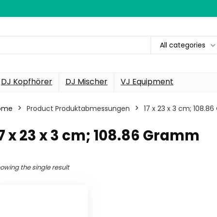
All categories
DJ Kopfhörer
DJ Mischer
VJ Equipment
ome
Product Produktabmessungen
‎17 x 23 x 3 cm; 108.
17 x 23 x 3 cm; 108.86 Gramm
owing the single result