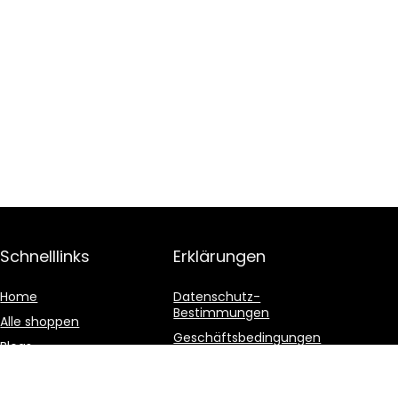
Schnelllinks
Erklärungen
Home
Datenschutz-
Bestimmungen
Alle shoppen
Geschäftsbedingungen
Blogs
Affiliate-Offenlegung
Unsere Webshops
Werben