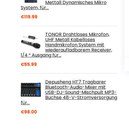
Mettall Dynamisches Mikro
System, für…
€
119.99
TONOR Drahtloses Mikrofon,
UHF Metall Kabelloses
Handmikrofon System mit
wiederaufladbarem Receiver,
1/4 “ Ausgang für…
€
55.99
Depusheng HT7 Tragbarer
Bluetooth-Audio-Mixer mit
USB-DJ-Sound-Mischpult MP3-
Buchse 48-V-Stromversorgung
für…
€
98.00