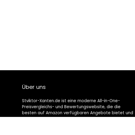
Über uns
Stviktor-Xanten.de ist eine moderne All-in-One-
Preisvergleichs- und Bewertungswebsite, die die
besten auf Amazon verfügbaren Angebote bietet und
Sie durch die neuesten hinzugefügten Blogs auf dem
Laufenden hält. Alle Bilder unterliegen dem
Urheberrecht ihrer jeweiligen Eigentümer. Alle zitierten