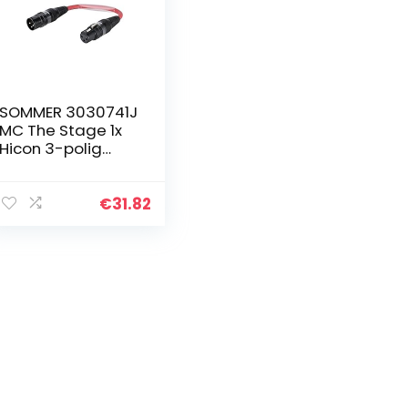
SOMMER 3030741J
MC The Stage 1x
Hicon 3-polig
XLR(M)/1x Hicon 3-
polig XLR(W)
Kabel 0,15m rot
€
31.82