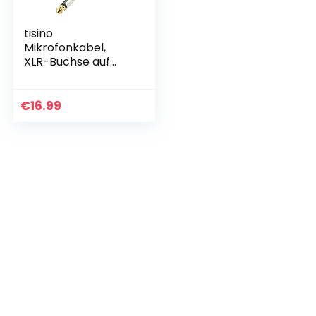
tisino
Mikrofonkabel,
XLR-Buchse auf
6,35 mm, TS-
Mono-Klinke,
unsymmetrisches
€
16.99
Mikrofonkabel für
dynamisches
Mikrofon, 6…