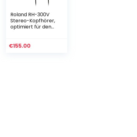
Roland RH-300V
Stereo-Kopfhörer,
optimiert für den
Einsatz mit V-
Drums und
elektronischen
€
155.00
Percussion-
Instrumenten