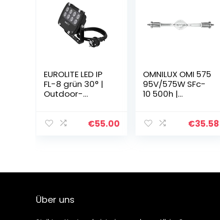
EUROLITE LED IP
OMNILUX OMI 575
FL-8 grün 30° |
95V/575W SFc-
Outdoor-
10 500h |
Scheinwerfer
HMI/MSR/HMP/O
(IP56) mit 8 x 1-
MI Lampen
Watt-LED und
€
55.00
€
35.58
30°
Abstrahlwinkel
Über uns