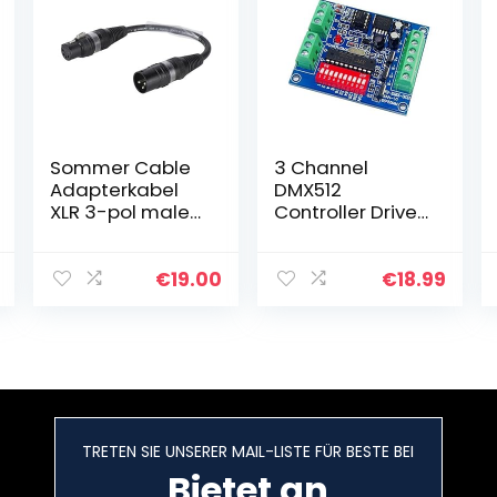
Sommer Cable
3 Channel
Adapterkabel
DMX512
XLR 3-pol male
Controller Driver
auf XLR 5-pol
DMX Decoder
female 15cm |
15A For RGB Led
B2WSU0015-SW
€
19.00
€
18.99
TRETEN SIE UNSERER MAIL-LISTE FÜR BESTE BEI
Bietet an