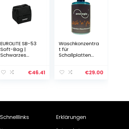
EUROLITE SB-53
Waschkonzentra
Soft-Bag |
t für
Schwarzes
Schallplatten
Softbag mit
analogis wash
einsetzbarer
’n play
Trennwand, 500
€
46.41
€
29.00
x 470 x 530 mm
Schnelllinks
Erklärungen