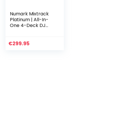
Numark Mixtrack
Platinum | All-In-
One 4-Deck DJ
Controller mit LCD
Displays, 5 Zoll
Touch – Jog
€
299.95
Wheels,
Multifunktions…