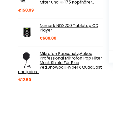
Mixer und HF175 Kopfhörer…
€
150.99
Numark NDX200 Tabletop CD
Player
€
600.00
Mikrofon Popschutz,Aokeo
Professional Mikrofon Pop Filter
Mask Shield Für Blue
Yeti,Snowball,HyperX QuadCast
und jedes…
€
12.50