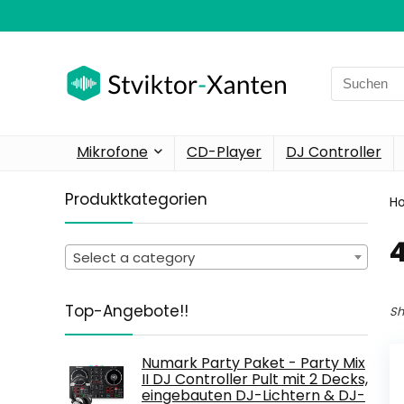
Search
for:
Mikrofone
CD-Player
DJ Controller
Produktkategorien
H
‎
Select a category
Top-Angebote!!
Sh
Numark Party Paket - Party Mix
II DJ Controller Pult mit 2 Decks,
eingebauten DJ-Lichtern & DJ-