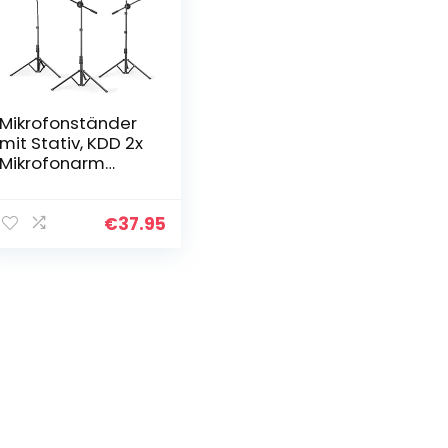
Mikrofonständer
mit Stativ, KDD 2x
Mikrofonarm
360°Höhenverstel
lbar 76-203cm,
Mikrofonstativ mit
€
37.95
2 Mikrofonclip,
3/8″ to 1/4″
Adapter, Mikrofon
Halterung für Blue
Yeti Nano
Snowball meisten
Mikrofone