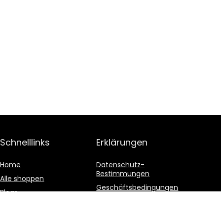
Schnelllinks
Erklärungen
Home
Datenschutz-
Bestimmungen
Alle shoppen
Geschäftsbedingungen
Blogs
Affiliate-Offenlegung
Unsere Webshops
Werben