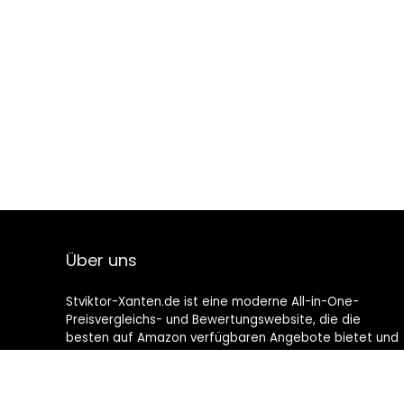
Über uns
Stviktor-Xanten.de ist eine moderne All-in-One-
Preisvergleichs- und Bewertungswebsite, die die
besten auf Amazon verfügbaren Angebote bietet und
Sie durch die neuesten hinzugefügten Blogs auf dem
Laufenden hält. Alle Bilder unterliegen dem
Urheberrecht ihrer jeweiligen Eigentümer. Alle zitierten