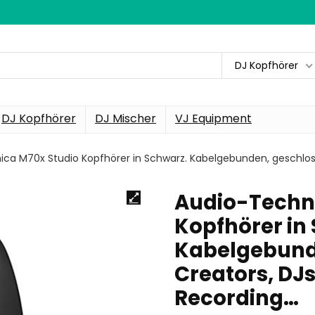
DJ Kopfhörer
DJ Kopfhörer
DJ Mischer
VJ Equipment
ca M70x Studio Kopfhörer in Schwarz. Kabelgebunden, geschloss
Audio-Techni
Kopfhörer in
Kabelgebunde
Creators, DJs
Recording…