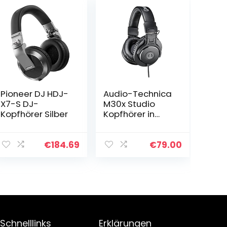
Pioneer DJ HDJ-
Audio-Technica
X7-S DJ-
M30x Studio
Kopfhörer Silber
Kopfhörer in
Schwarz.
Kabelgebunden,
geschlossen –
€
184.69
€
79.00
für Creators,
DJs, Podcasting,
Recording…
Schnelllinks
Erklärungen