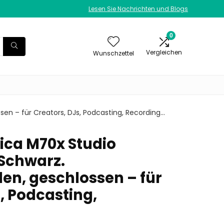
Lesen Sie Nachrichten und Blogs
0
Vergleichen
Wunschzettel
en – für Creators, DJs, Podcasting, Recording…
ca M70x Studio
 Schwarz.
n, geschlossen – für
, Podcasting,