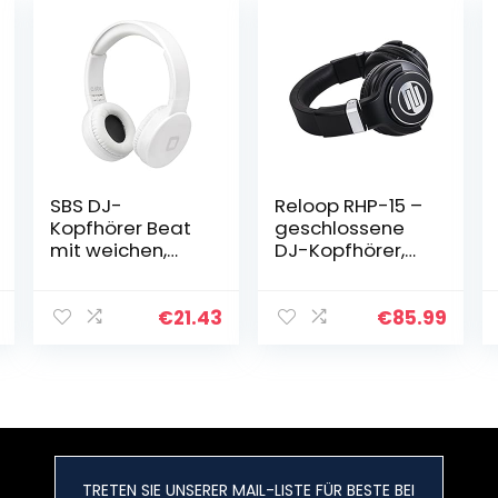
SBS DJ-
Reloop RHP-15 –
Kopfhörer Beat
geschlossene
mit weichen,
DJ-Kopfhörer,
faltbaren
optimierte
Ohrmuscheln,
Klangwiederga
gepolstertem
be, drehbare
€
21.43
€
85.99
Kopfbügel, 3,5
Ohrmuscheln,
mm
alle Anschlüsse
Klinkenkabel mit
vergoldet…
1,5 m Kabel…
TRETEN SIE UNSERER MAIL-LISTE FÜR BESTE BEI