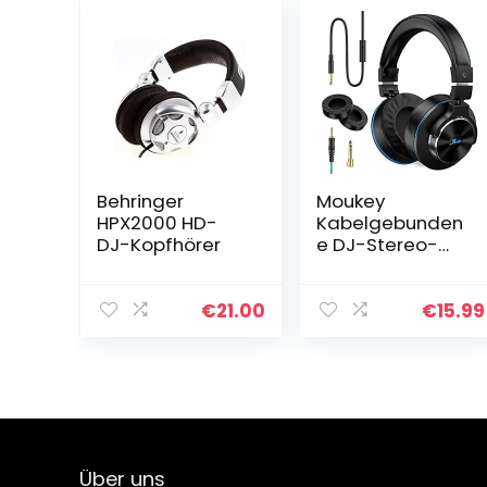
Behringer
Moukey
HPX2000 HD-
Kabelgebunden
DJ-Kopfhörer
e DJ-Stereo-
Monitor-
Kopfhörer,
Professionelle
€
21.00
€
15.99
Studioüberwach
ung und -
mischung, Kein
Adapter…
Über uns