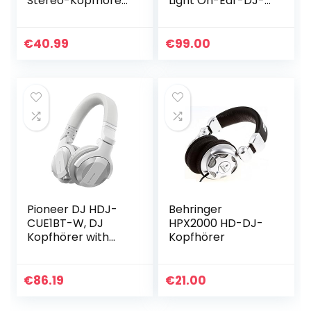
Stereo-Kopfhörer,
Light On-Ear-DJ-
Offenes System,
Kopfhörer,
Ohrmuschel
schwarz
zusammenklapp-
€
40.99
€
99.00
und drehbar,
gepolsterte
Ohrkissen…
Pioneer DJ HDJ-
Behringer
CUE1BT-W, DJ
HPX2000 HD-DJ-
Kopfhörer with
Kopfhörer
Bluetooth, Weiss
€
86.19
€
21.00