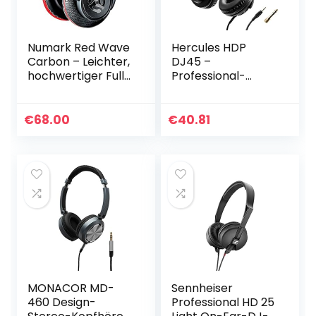
Numark Red Wave
Hercules HDP
Carbon – Leichter,
DJ45 –
hochwertiger Full-
Professional-
Range-DJ-
Quality DJ
Kopfhörer mit
Headphones
Drehgelenken, 50
€
68.00
€
40.81
mm-Treibern,
abziehbarem…
MONACOR MD-
Sennheiser
460 Design-
Professional HD 25