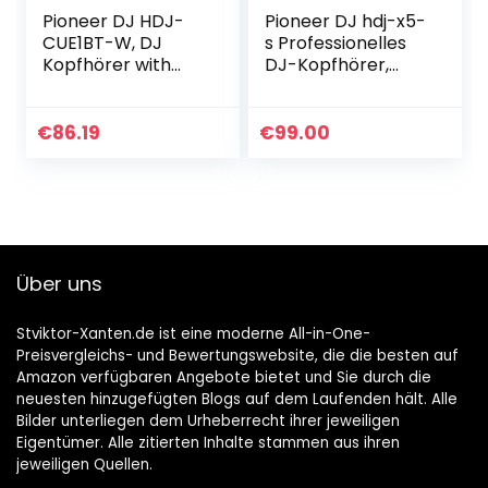
Pioneer DJ HDJ-
Pioneer DJ hdj-x5-
CUE1BT-W, DJ
s Professionelles
Kopfhörer with
DJ-Kopfhörer,
Bluetooth, Weiss
Silber
€
86.19
€
99.00
Über uns
Stviktor-Xanten.de ist eine moderne All-in-One-
Preisvergleichs- und Bewertungswebsite, die die besten auf
Amazon verfügbaren Angebote bietet und Sie durch die
neuesten hinzugefügten Blogs auf dem Laufenden hält. Alle
Bilder unterliegen dem Urheberrecht ihrer jeweiligen
Eigentümer. Alle zitierten Inhalte stammen aus ihren
jeweiligen Quellen.