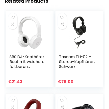
Related Products
SBS DJ-Kopfhörer
Tascam TH-02 –
Beat mit weichen,
Stereo-Kopfhörer,
faltbaren
Schwarz
Ohrmuscheln,
gepolstertem
Kopfbügel, 3,5 mm
€
21.43
€
79.00
Klinkenkabel mit
1,5 m Kabel…