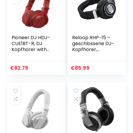
Pioneer DJ HDJ-
Reloop RHP-15 –
CUE1BT-R, DJ
geschlossene DJ-
Kopfhörer with
Kopfhörer,
Bluetooth, Rot
optimierte
Klangwiedergabe,
drehbare
€
82.79
€
85.99
Ohrmuscheln, alle
Anschlüsse
vergoldet…