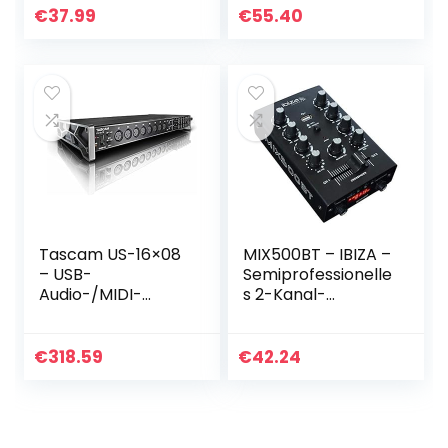
Passive Stereo
€
37.99
€
55.40
Audio Mixer
Recording Low
Noise (No…
Tascam US-16×08
MIX500BT – IBIZA –
– USB-
Semiprofessionelle
Audio-/MIDI-
s 2-Kanal-
Interface (16
Mischpult mit
Eingänge / 8
Mikrofon- und
Ausgänge)
Line-Eingängen
€
318.59
€
42.24
sowie Kopfhörer,
Cinch und…