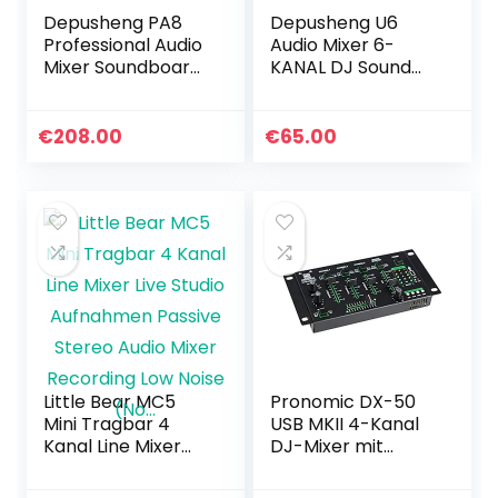
Depusheng PA8
Depusheng U6
Professional Audio
Audio Mixer 6-
Mixer Soundboard
KANAL DJ Sound
Console Desk
Controller
System Interface
Interface mit USB,
8 Channel Digital
Soundkarte für
€
208.00
€
65.00
USB Bluetooth
PC-Aufnahme, USB
MP3…
Audio Interface…
Little Bear MC5
Pronomic DX-50
Mini Tragbar 4
USB MKII 4-Kanal
Kanal Line Mixer
DJ-Mixer mit
Live Studio
Bluetooth
Aufnahmen