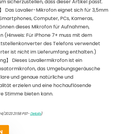
um sicherzustellen, dass dieser Artikel passt.
】 Das Lavalier-Mikrofon eignet sich für 3,5mm
e Smartphones, Computer, PCs, Kameras,
 können dieses Mikrofon für Aufnahmen,
n (Hinweis: Für iPhone 7+ muss mit dem
ttstellenkonverter des Telefons verwendet
ter ist nicht im Lieferumfang enthalten.)
ng】 Dieses Lavaliermikrofon ist ein
ensatormikrofon, das Umgebungsgeräusche
 klare und genaue natürliche und
alität erzielen und eine hochauflösende
re Stimme bieten kann.
04/2023 21:58 PST-
Details
)
N