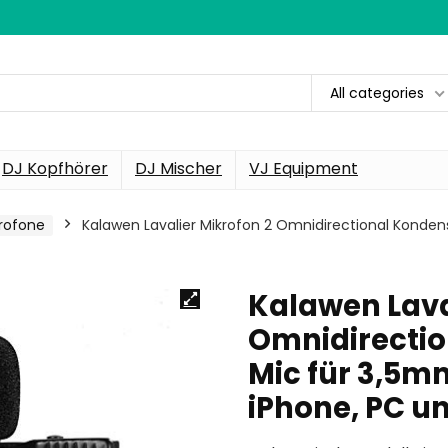
All categories
DJ Kopfhörer
DJ Mischer
VJ Equipment
rofone
Kalawen Lavalier Mikrofon 2 Omnidirectional Konde
Kalawen Lava
Omnidirectio
Mic für 3,5
iPhone, PC u