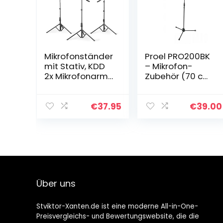
Mikrofonständer
Proel PRO200BK
mit Stativ, KDD
– Mikrofon-
2x Mikrofonarm
Zubehör (70 cm,
360°Höhenverst
950 mm, 3,3 kg)
ellbar 76-
203cm,
€
37.95
€
39.00
Mikrofonstativ
mit 2
Mikrofonclip,
3/8″ to 1/4″
Adapter,
Mikrofon
Halterung für
Über uns
Blue Yeti Nano
Snowball
meisten
Stviktor-Xanten.de ist eine moderne All-in-One-
Mikrofone
Preisvergleichs- und Bewertungswebsite, die die