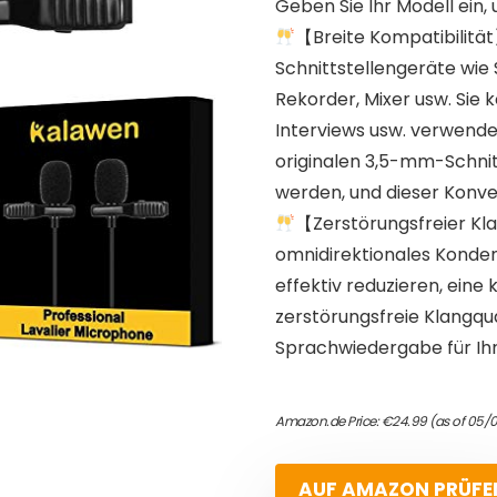
Geben Sie Ihr Modell ein, 
【Breite Kompatibilität
Schnittstellengeräte wi
Rekorder, Mixer usw. Sie
Interviews usw. verwende
originalen 3,5-mm-Schni
werden, und dieser Konver
【Zerstörungsfreier Kla
omnidirektionales Kond
effektiv reduzieren, eine
zerstörungsfreie Klangqu
Sprachwiedergabe für Ih
Amazon.de Price:
€
24.99
(as of 05/
AUF AMAZON PRÜFE