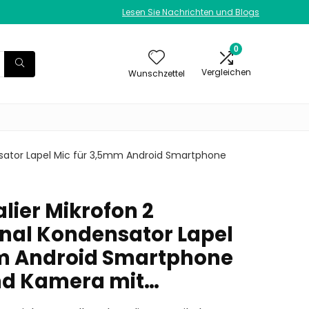
Lesen Sie Nachrichten und Blogs
0
Vergleichen
Wunschzettel
nsator Lapel Mic für 3,5mm Android Smartphone
lier Mikrofon 2
nal Kondensator Lapel
mm Android Smartphone
nd Kamera mit…