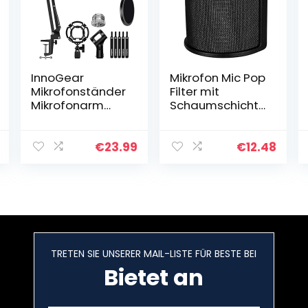
InnoGear
Mikrofon Mic Pop
Mikrofonständer
Filter mit
Mikrofonarm
Schaumschicht
Boom Arm mit
Windschutzschei
Shock Mount,
be Windschild
Mikrofonhalter,
Windschutz für
€
23.99
€
12.48
Pop-Filter,3/8″
Studio
auf 5/8″
Schraubadapter
,Fünf
Kabelbinder(Mit
tel)
TRETEN SIE UNSERER MAIL-LISTE FÜR BESTE BEI
Bietet an