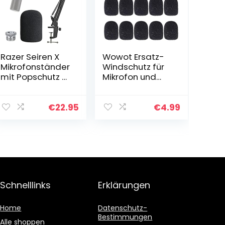
Razer Seiren X
Wowot Ersatz-
Mikrofonständer
Windschutz für
mit Popschutz –
Mikrofon und
Gelenkarm mit
Headset aus
Windschutz für
Schaumstoff,
Razer Seiren X
schwarz, 15 Stück
€
22.95
€
4.99
Streaming
Microphone
von…
Schnelllinks
Erklärungen
Home
Datenschutz-
Bestimmungen
Alle shoppen