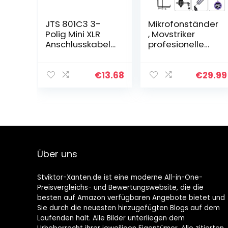
JTS 801C3 3-
Mikrofonständer
Polig Mini XLR
, Movstriker
Anschlusskabel
profesionelle
für
Handfeste
Kopfbügelmikrof
Mikrofonhalter
one beige
einstellbare
€
13.68
€
29.99
Mikrofonarm mit
Popschutz,
Mikrofonclip…
Über uns
Stviktor-Xanten.de ist eine moderne All-in-One-
Preisvergleichs- und Bewertungswebsite, die die
besten auf Amazon verfügbaren Angebote bietet und
Sie durch die neuesten hinzugefügten Blogs auf dem
Laufenden hält. Alle Bilder unterliegen dem