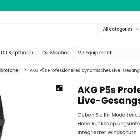
All categories
DJ Kopfhörer
DJ Mischer
VJ Equipment
ikrofone
AKG P5s Professionelles dynamisches Live-Gesang
AKG P5s Prof
Live-Gesangs
Geben Sie Ihr Modell ein, 
Hohe Rückkopplungsunter
Integrierter Windschutz