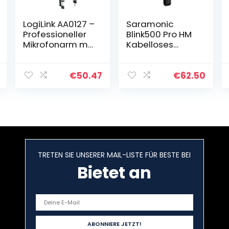
LogiLink AA0127 –
Saramonic
Professioneller
Blink500 Pro HM
Mikrofonarm mit
Kabelloses
klappbarem
Mikrofon-
Scherenarm für
Zubehör,
Game
Handmikrofon-
€
50.47
€
62.50
Streaming/Podc
Halter, Ständer
asts/Broadcast
für Blink500 Pro
s etc, 360…
TX Transmitter
ENG…
TRETEN SIE UNSERER MAIL-LISTE FÜR BESTE BEI
Bietet an