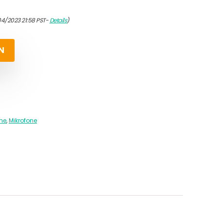
04/2023 21:58 PST-
Details
)
N
ne
,
Mikrofone