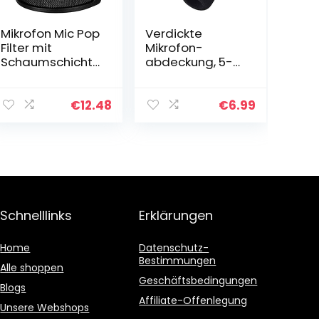
Mikrofon Mic Pop
Verdickte
Filter mit
Mikrofon-
Schaumschicht
abdeckung, 5-
Windschutzschei
teilige
be Windschild
Schwamm
Windschutz für
Mikrofon-
€
12.48
€
6.99
Studio
abdeckung,
Haushalt Ktv-
mikrofon,
Schwamm
Abdeckung
Winddicht…
Schnelllinks
Erklärungen
Home
Datenschutz-
Bestimmungen
Alle shoppen
Geschäftsbedingungen
Blogs
Affiliate-Offenlegung
Unsere Webshops