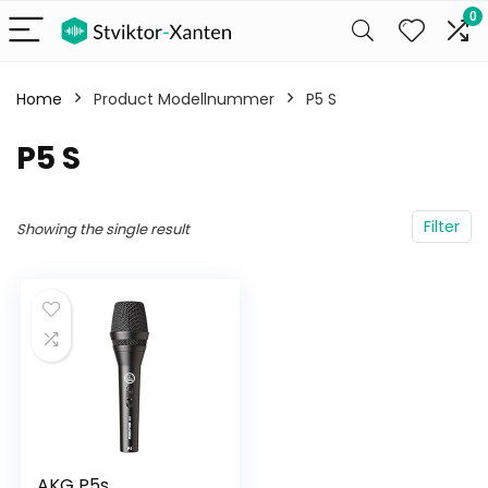
0
Home
Product Modellnummer
‎P5 S
‎P5 S
Filter
Showing the single result
AKG P5s