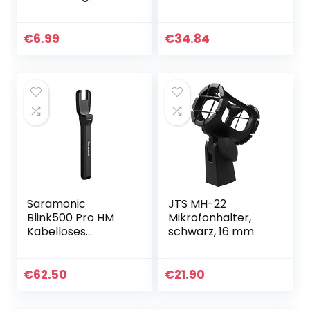
teilige Schwamm
Mikrofonarm mit
Mikrofon-
Mobiltelefon
abdeckung,
ständer,
€
6.99
€
34.84
Haushalt Ktv-
Popschutz, Spinne
mikrofon,
und Adapter für
Schwamm
Studio…
Abdeckung
Winddicht…
Saramonic
JTS MH-22
Blink500 Pro HM
Mikrofonhalter,
Kabelloses
schwarz, 16 mm
Mikrofon-Zubehör,
Handmikrofon-
Halter, Ständer für
€
62.50
€
21.90
Blink500 Pro TX
Transmitter ENG…