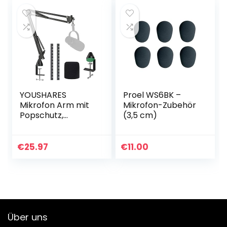
YOUSHARES
Proel WS6BK –
Mikrofon Arm mit
Mikrofon-Zubehör
Popschutz,
(3,5 cm)
Mikrofonständer
mit Mikrofon Pop
Kompatibel mit
€
25.97
€
11.00
Shure MV7
Mikrofon
Über uns