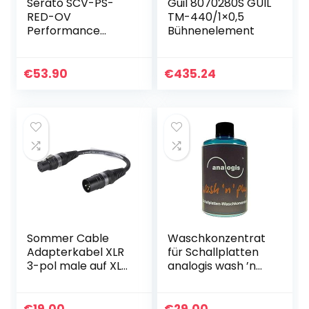
Serato SCV-PS-
Guil 8070280S GUIL
RED-OV
TM-440/1×0,5
Performance
Bühnenelement
Control Vinyl
Platte 12 Zoll, 2
Stuck, rot
€
53.90
€
435.24
Sommer Cable
Waschkonzentrat
Adapterkabel XLR
für Schallplatten
3-pol male auf XLR
analogis wash ’n
5-pol female 15cm
play
| B2WSU0015-SW