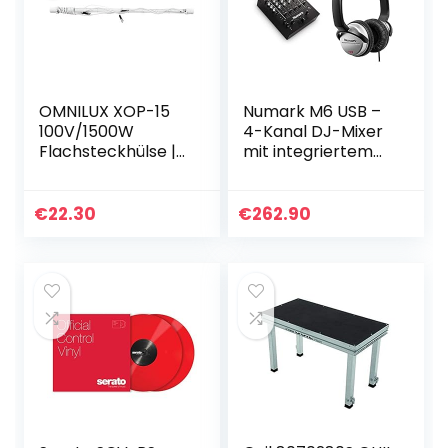
OMNILUX XOP-15
Numark M6 USB –
100V/1500W
4-Kanal DJ-Mixer
Flachsteckhülse |
mit integriertem
Farbtemperatur:
Audio Interface, 3-
8000 K
Band EQ,
Mikrofoneingang
€
22.30
€
262.90
und Crossfader &
HF125…