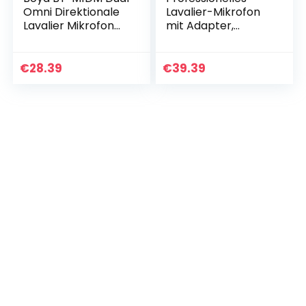
Omni Direktionale
Lavalier-Mikrofon
Lavalier Mikrofon
mit Adapter,
Revers Clip-on-
kompatibel mit
Kondensator
iPhone –
Mikrofon für DSLR-
Ansteckmikrofon
€
28.39
€
39.39
Kamera
für iPhone 5 6 7 8 X
Camcorder für…
11 Pro Max…