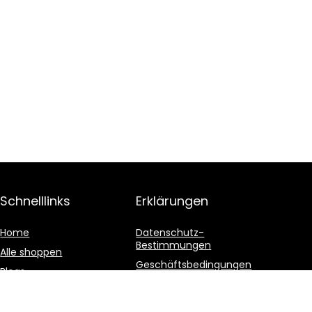
Schnelllinks
Erklärungen
Home
Datenschutz-
Bestimmungen
Alle shoppen
Geschäftsbedingungen
Blogs
Affiliate-Offenlegung
Unsere Webshops
Werben