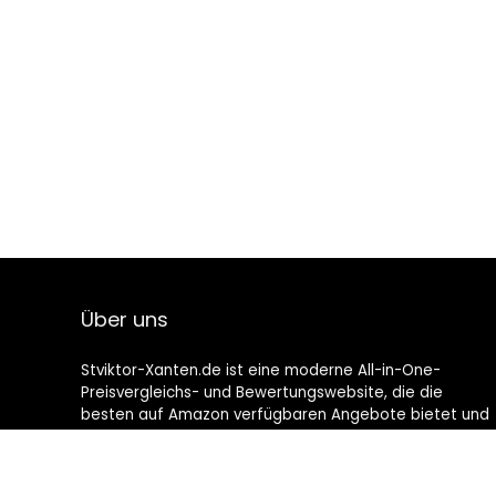
Über uns
Stviktor-Xanten.de ist eine moderne All-in-One-
Preisvergleichs- und Bewertungswebsite, die die
besten auf Amazon verfügbaren Angebote bietet und
Sie durch die neuesten hinzugefügten Blogs auf dem
Laufenden hält. Alle Bilder unterliegen dem
Urheberrecht ihrer jeweiligen Eigentümer. Alle zitierten