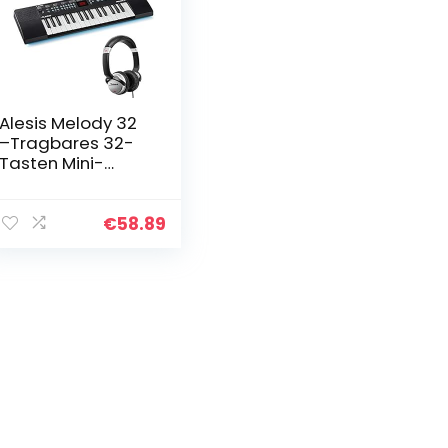
Alesis Melody 32
–Tragbares 32-
Tasten Mini-
Digitalpiano mit
eingebauten
Lautsprechern,30
€
58.89
0 integrierten
Sounds &
Numark…