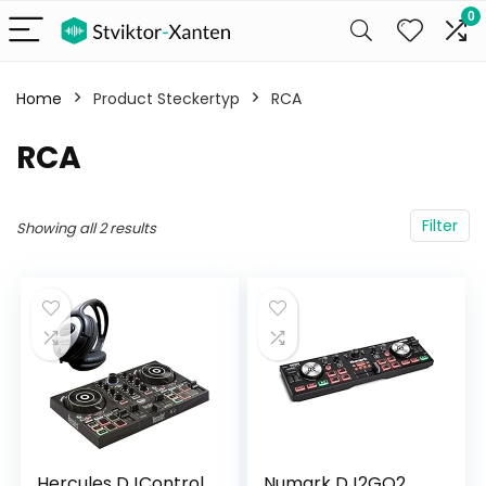
0
Home
Product Steckertyp
‎RCA
‎RCA
Filter
Showing all 2 results
Hercules DJControl
Numark DJ2GO2