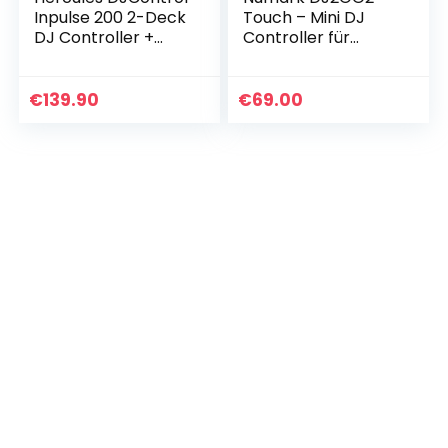
Inpulse 200 2-Deck
Touch – Mini DJ
DJ Controller +
Controller für
keepdrum
unterwegs – 2-
Kopfhörer
Deck USB DJ Pult
mit Audio Interface
€
139.90
€
69.00
und kapazitativen…