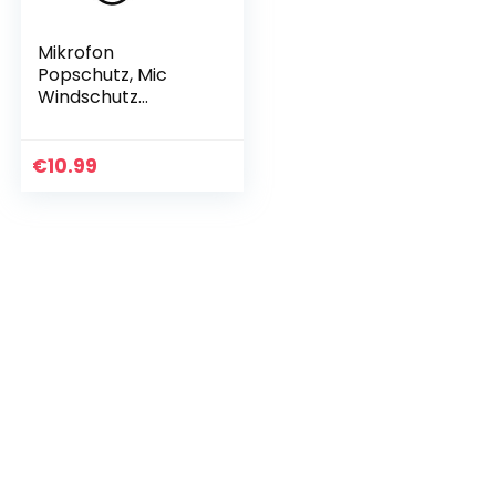
Mikrofon
Popschutz, Mic
Windschutz
Schaum
Windschutzscheibe
Pop Filter,
€
10.99
Windschutz mit
flexiblem 360°Hals
und…