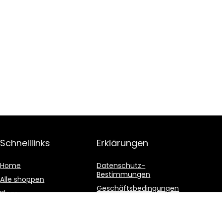
Schnelllinks
Erklärungen
Home
Datenschutz-
Bestimmungen
Alle shoppen
Geschäftsbedingungen
Blogs
Affiliate-Offenlegung
Unsere Webshops
Werben