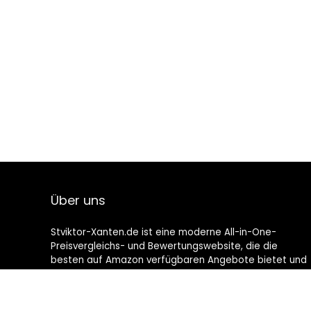
Über uns
Stviktor-Xanten.de ist eine moderne All-in-One-
Preisvergleichs- und Bewertungswebsite, die die
besten auf Amazon verfügbaren Angebote bietet und
Sie durch die neuesten hinzugefügten Blogs auf dem
Laufenden hält. Alle Bilder unterliegen dem
Urheberrecht ihrer jeweiligen Eigentümer. Alle zitierten