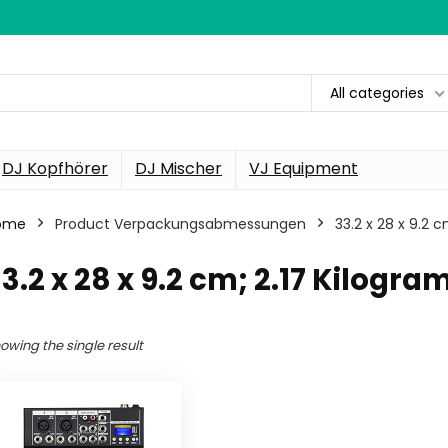
All categories
DJ Kopfhörer
DJ Mischer
VJ Equipment
ome
Product Verpackungsabmessungen
‎33.2 x 28 x 9.2
33.2 x 28 x 9.2 cm; 2.17 Kilogr
owing the single result