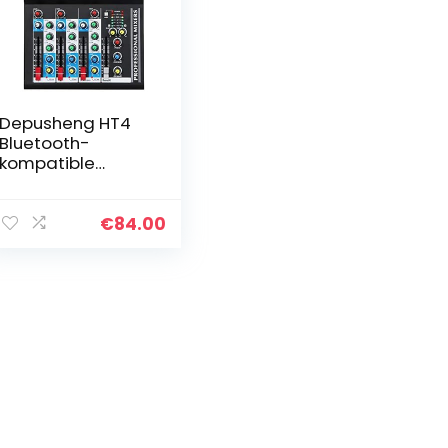
Depusheng HT4
Bluetooth-
kompatible
professionelle
tragbare digitale
DJ-Konsole mit
€
84.00
USB-4-Kanal-
Mixer Audio-
Interface…