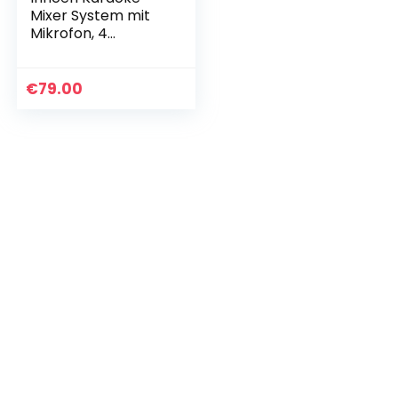
Mixer System mit
Mikrofon, 4
schaltbare
Reverb-Effekte
und 2
€
79.00
Mikrofonausgänge
für Karaoke,
Heimkino…