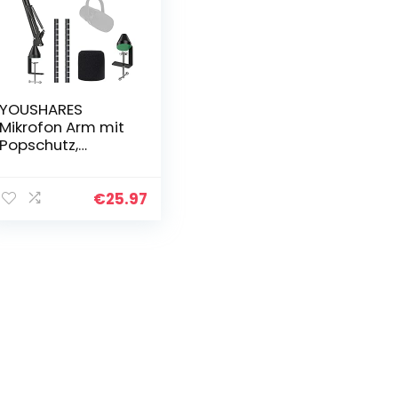
YOUSHARES
Mikrofon Arm mit
Popschutz,
Mikrofonständer
mit Mikrofon Pop
Kompatibel mit
€
25.97
Shure MV7
Mikrofon