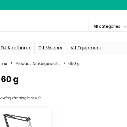
All categories
DJ Kopfhörer
DJ Mischer
VJ Equipment
ome
Product Artikelgewicht
‎660 g
660 g
owing the single result