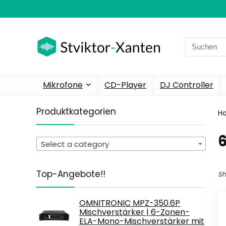
Search
for:
Mikrofone
CD-Player
DJ Controller
Produktkategorien
H
‎
Select a category
Top-Angebote!!
Sh
OMNITRONIC MPZ-350.6P
Mischverstärker | 6-Zonen-
ELA-Mono-Mischverstärker mit