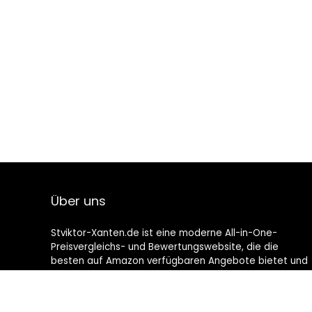
Über uns
Stviktor-Xanten.de ist eine moderne All-in-One-
Preisvergleichs- und Bewertungswebsite, die die
besten auf Amazon verfügbaren Angebote bietet und
Sie durch die neuesten hinzugefügten Blogs auf dem
Laufenden hält. Alle Bilder unterliegen dem
Urheberrecht ihrer jeweiligen Eigentümer. Alle zitierten