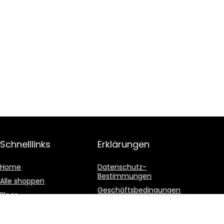
Schnelllinks
Erklärungen
Home
Datenschutz-
Bestimmungen
Alle shoppen
Geschäftsbedingungen
Blogs
Affiliate-Offenlegung
Unsere Webshops
Werben