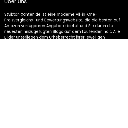
Über uns
Stviktor-Xanten.de ist eine moderne All-in-One-
Preisvergleichs- und Bewertungswebsite, die die besten auf
Amazon verfügbaren Angebote bietet und Sie durch die
neuesten hinzugefügten Blogs auf dem Laufenden hält. Alle
Bilder unterliegen dem Urheberrecht ihrer jeweiligen
Eigentümer. Alle zitierten Inhalte stammen aus ihren
jeweiligen Quellen.
TRETEN SIE UNSERER MAIL-LISTE FÜR BESTE BEI
Bietet an