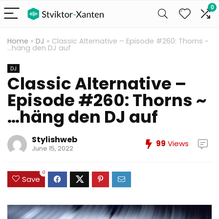
0
Home
»
DJ
»
Classic Alternative – Episode #260: Thorns ~
…häng den DJ auf
DJ
Classic Alternative –
Episode #260: Thorns ~
…häng den DJ auf
Stylishweb
99
Views
June 15, 2022
0
Save