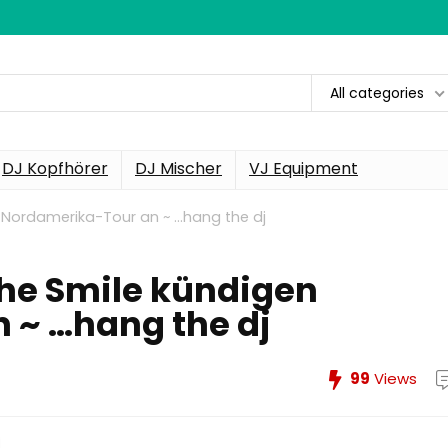
All categories
DJ Kopfhörer
DJ Mischer
VJ Equipment
 Nordamerika-Tour an ~ …hang the dj
he Smile kündigen
 ~ …hang the dj
99
Views