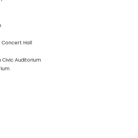
m
 Concert Hall
 Civic Auditorium
rium