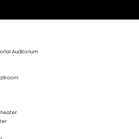
rial Auditorium
allroom
Theater
ter
m