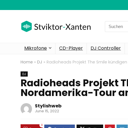
Search
for:
Mikrofone
CD-Player
DJ Controller
Home
»
DJ
»
Radioheads Projekt The Smile kündigen
DJ
Radioheads Projekt T
Nordamerika-Tour an
Stylishweb
June 15, 2022
0