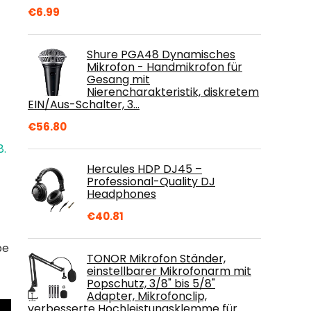
€
6.99
Shure PGA48 Dynamisches
Mikrofon - Handmikrofon für
Gesang mit
Nierencharakteristik, diskretem
EIN/Aus-Schalter, 3…
€
56.80
8.
Hercules HDP DJ45 –
Professional-Quality DJ
Headphones
€
40.81
be
TONOR Mikrofon Ständer,
einstellbarer Mikrofonarm mit
Popschutz, 3/8" bis 5/8"
Adapter, Mikrofonclip,
verbesserte Hochleistungsklemme für