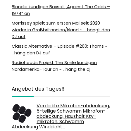
Blondie kündigen Boxset „Against The Odds –
1974“ an
Morrissey spielt zum ersten Mal seit 2020
wieder in Großbritannien/Irland ~ … hängt den
DJ auf
Classic Alternative – Episode #260: Thorns ~
…häng den DJ auf
Radioheads Projekt The Smile kündigen
Nordamerika-Tour an ~ …hang the dj
Angebot des Tages!!
Verdickte Mikrofon-abdeckung,
5-teilige Schwamm Mikrofon-
abdeckung, Haushalt Ktv-
mikrofon, Schwamm
Abdeckung Winddicht…