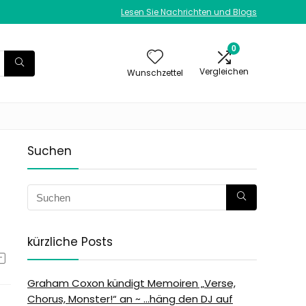
Lesen Sie Nachrichten und Blogs
0
Vergleichen
Wunschzettel
Suchen
kürzliche Posts
Graham Coxon kündigt Memoiren „Verse,
Chorus, Monster!“ an ~ …häng den DJ auf