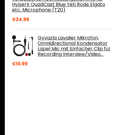
HyperX QuadCast Blue Yeti Rode Elgato
etc. Microphone (T20)
€
34.99
Gyvazla Lavalier Mikrofon,
Omnidirectional Kondensator
Lapel Mic mit Einfacher Clip für
Recording Interview/Video…
€
10.99