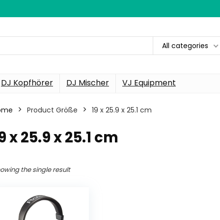
All categories
DJ Kopfhörer
DJ Mischer
VJ Equipment
ome
Product Größe
‎19 x 25.9 x 25.1 cm
19 x 25.9 x 25.1 cm
owing the single result