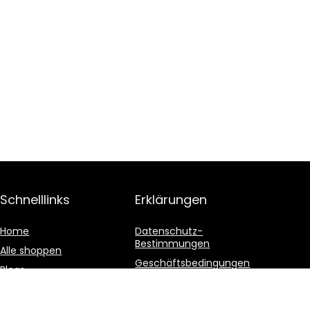
Schnelllinks
Erklärungen
Home
Datenschutz-
Bestimmungen
Alle shoppen
Geschäftsbedingungen
Blogs
Affiliate-Offenlegung
Unsere Webshops
Werben