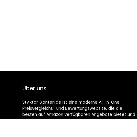
Über uns
Stviktor-Xanten.de ist eine moderne All-in-One-
Preisvergleichs- und Bewertungswebsite, die die
besten auf Amazon verfügbaren Angebote bietet und
Sie durch die neuesten hinzugefügten Blogs auf dem
Laufenden hält. Alle Bilder unterliegen dem
Urheberrecht ihrer jeweiligen Eigentümer. Alle zitierten