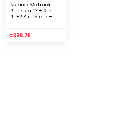
Numark Mixtrack
Platinum FX + Rane
RH-2 Kopfhörer –
DJ-Controller für
Serato DJ mit 4-
Deck Kontrolle +
€
368.76
50mm Full…