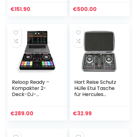
Lautsprechern,
Lichtshow & Mixer
€
151.90
€
500.00
und DJ Kopfhörer
Reloop Ready –
Hart Reise Schutz
Kompakter 2-
Hülle Etui Tasche
Deck-DJ-
für Hercules
Controller für
DJControl Inpulse
Serato DJ Lite
200 / Numark
(inklusive) & DJ
Party Mix DJ
€
289.00
€
32.99
Pro,16 große RGB-
Controller von
Pads, 9
co2CREA (Nur…
Leistungsmodi…