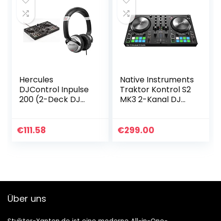
Hercules
Native Instruments
DJControl Inpulse
Traktor Kontrol S2
200 (2-Deck DJ
MK3 2-Kanal DJ
Controller,
Controller, 16 Pads,
Beatmatch Guide,
integrierte
IMA, 8 Pads, integr.
Soundkarte,
€
111.58
€
299.00
Soundkarte) &
Traktor Pro 3
Numark HF125…
Über uns