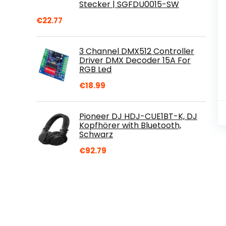
Stecker | SGFDU0015-SW
€
22.77
3 Channel DMX512 Controller
Driver DMX Decoder 15A For
RGB Led
€
18.99
Pioneer DJ HDJ-CUE1BT-K, DJ
Kopfhörer with Bluetooth,
Schwarz
€
92.79