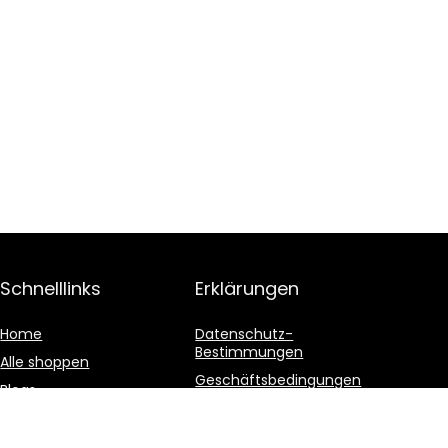
Schnelllinks
Erklärungen
Home
Datenschutz-
Bestimmungen
Alle shoppen
Geschäftsbedingungen
Blogs
Affiliate-Offenlegung
Unsere Webshops
Werben