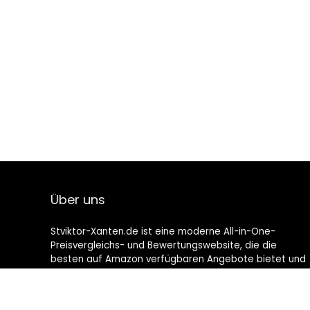
Über uns
Stviktor-Xanten.de ist eine moderne All-in-One-
Preisvergleichs- und Bewertungswebsite, die die
besten auf Amazon verfügbaren Angebote bietet und
Sie durch die neuesten hinzugefügten Blogs auf dem
Laufenden hält. Alle Bilder unterliegen dem
Urheberrecht ihrer jeweiligen Eigentümer. Alle zitierten