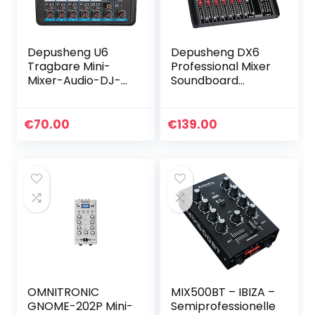
Depusheng U6
Depusheng DX6
Tragbare Mini-
Professional Mixer
Mixer-Audio-DJ-
Soundboard
Konsole mit
Konsole 6-Kanal
Soundkarte, USB,
Desk System
48-V-
Interface Digitaler
€
70.00
€
139.00
Phantomspeisung
USB MP3 Bluetooth
für PC-Aufnahme
Eingang…
Singende…
OMNITRONIC
MIX500BT – IBIZA –
GNOME-202P Mini-
Semiprofessionelle