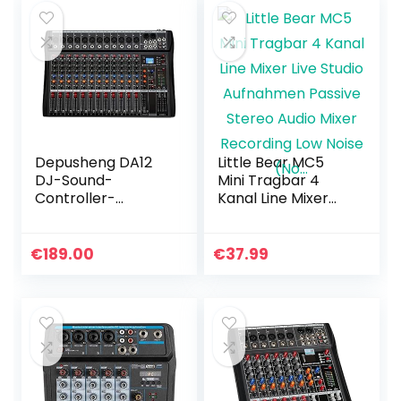
Depusheng DA12
Little Bear MC5
DJ-Sound-
Mini Tragbar 4
Controller-
Kanal Line Mixer
Schnittstelle mit
Live Studio
USB-Laufwerk für
Aufnahmen
Computeraufnah
Passive Stereo
€
189.00
€
37.99
men 12-Kanal-
Audio Mixer
Studio-Audio-
Recording Low
Mixer…
Noise (No…