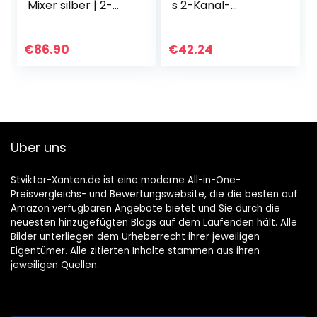
Mixer silber | 2-
s 2-Kanal-
Kanal-DJ-Mixer
Mischpult mit
mit Bluetooth und
Mikrofon- und
MP3-Player im
Line-Eingängen
€
86.90
€
42.24
Miniaturformat |
sowie Kopfhörer,
Regelbarer…
Cinch und…
Über uns
Stviktor-Xanten.de ist eine moderne All-in-One-
Preisvergleichs- und Bewertungswebsite, die die besten auf
Amazon verfügbaren Angebote bietet und Sie durch die
neuesten hinzugefügten Blogs auf dem Laufenden hält. Alle
Bilder unterliegen dem Urheberrecht ihrer jeweiligen
Eigentümer. Alle zitierten Inhalte stammen aus ihren
jeweiligen Quellen.