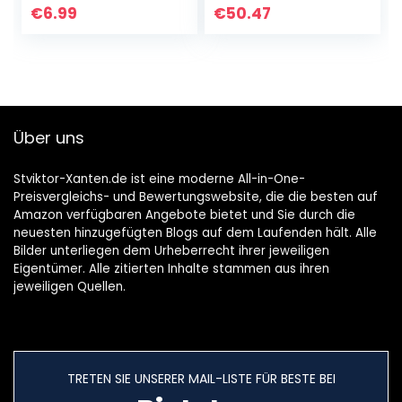
abdeckung,
Game
€
6.99
€
50.47
Haushalt Ktv-
Streaming/Podcas
mikrofon,
ts/Broadcasts etc,
Schwamm
360…
Abdeckung
Winddicht…
Über uns
Stviktor-Xanten.de ist eine moderne All-in-One-
Preisvergleichs- und Bewertungswebsite, die die besten auf
Amazon verfügbaren Angebote bietet und Sie durch die
neuesten hinzugefügten Blogs auf dem Laufenden hält. Alle
Bilder unterliegen dem Urheberrecht ihrer jeweiligen
Eigentümer. Alle zitierten Inhalte stammen aus ihren
jeweiligen Quellen.
TRETEN SIE UNSERER MAIL-LISTE FÜR BESTE BEI