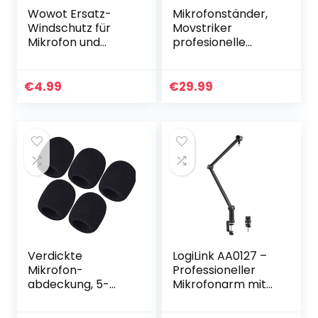
Wowot Ersatz-
Mikrofonständer,
Windschutz für
Movstriker
Mikrofon und
profesionelle
Headset aus
Handfeste
Schaumstoff,
Mikrofonhalter
schwarz, 15 Stück
einstellbare
€
4.99
€
29.99
Mikrofonarm mit
Popschutz,
Mikrofonclip…
Verdickte
LogiLink AA0127 –
Mikrofon-
Professioneller
abdeckung, 5-
Mikrofonarm mit
teilige Schwamm
klappbarem
Mikrofon-
Scherenarm für