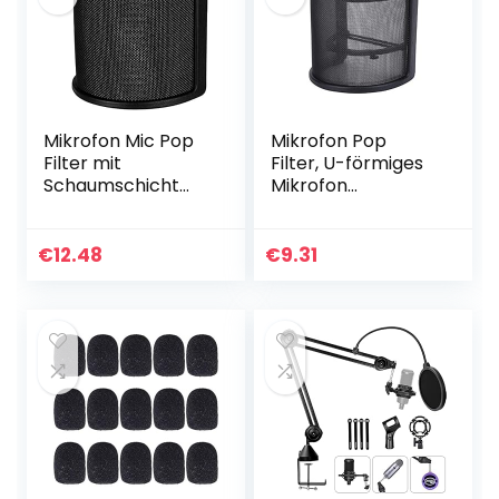
Mikrofon Mic Pop
Mikrofon Pop
Filter mit
Filter, U-förmiges
Schaumschicht
Mikrofon
Windschutzscheib
Windschutzscheib
e Windschild
enmikrofon
Windschutz für
Winddichte
€
12.48
€
9.31
Studio
Abdeckung
Handheld
Mikrofonschutzma
ske…