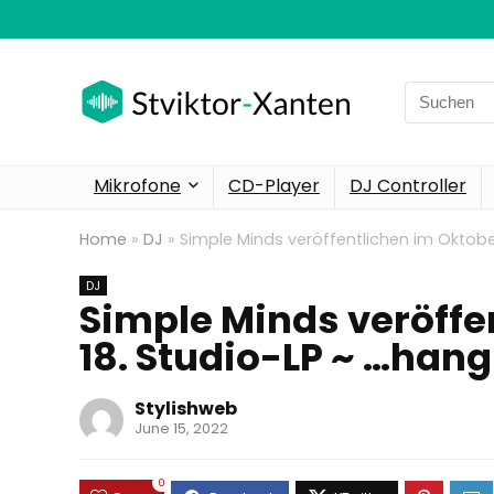
Search
for:
Mikrofone
CD-Player
DJ Controller
Home
»
DJ
»
Simple Minds veröffentlichen im Oktober
DJ
Simple Minds veröffe
18. Studio-LP ~ …hang
Stylishweb
June 15, 2022
0