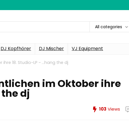
All categories
DJ Kopfhörer
DJ Mischer
VJ Equipment
 ihre 18. Studio-LP ~ …hang the dj
ntlichen im Oktober ihre
 the dj
103
Views