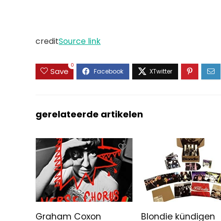
credit
Source link
0
Save
gerelateerde artikelen
Graham Coxon
Blondie kündigen