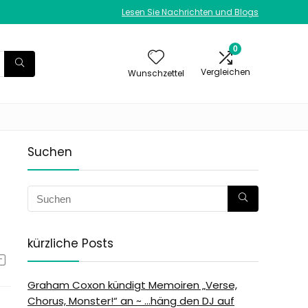
Lesen Sie Nachrichten und Blogs
0
Vergleichen
Wunschzettel
Suchen
kürzliche Posts
Graham Coxon kündigt Memoiren „Verse,
Chorus, Monster!“ an ~ …häng den DJ auf