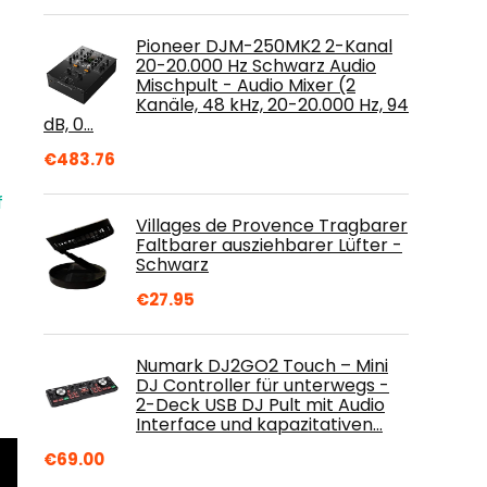
Pioneer DJM-250MK2 2-Kanal
20-20.000 Hz Schwarz Audio
Mischpult - Audio Mixer (2
Kanäle, 48 kHz, 20-20.000 Hz, 94
dB, 0…
€
483.76
f
Villages de Provence Tragbarer
Faltbarer ausziehbarer Lüfter -
Schwarz
€
27.95
Numark DJ2GO2 Touch – Mini
DJ Controller für unterwegs -
2-Deck USB DJ Pult mit Audio
Interface und kapazitativen…
€
69.00