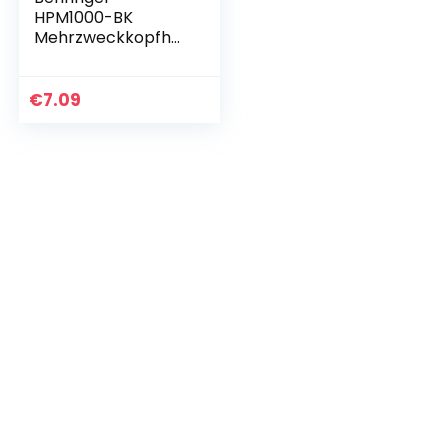
HPM1000-BK
Mehrzweckkopfhör
er
€
7.09