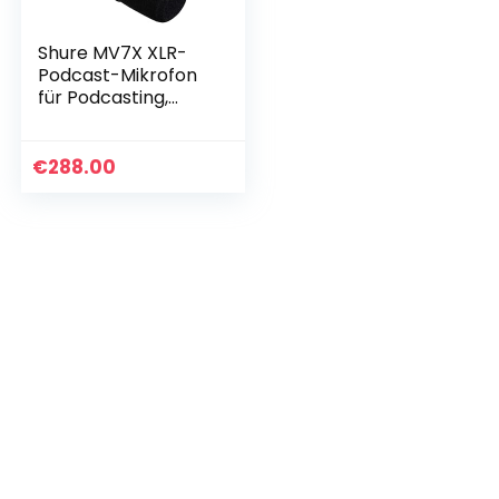
Shure MV7X XLR-
Podcast-Mikrofon
für Podcasting,
Aufnahme, Live-
Streaming,
integrierter
€
288.00
Kopfhörerausgang,
XLR…