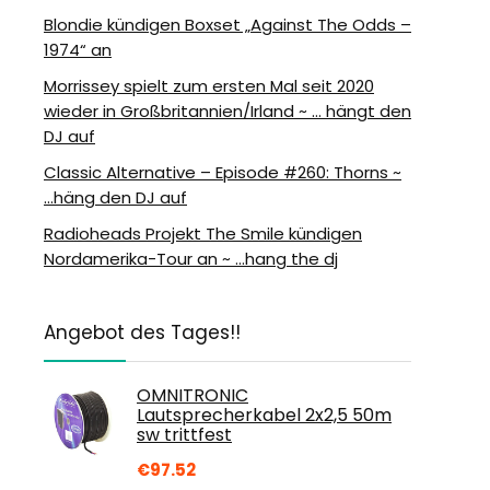
Blondie kündigen Boxset „Against The Odds –
1974“ an
Morrissey spielt zum ersten Mal seit 2020
wieder in Großbritannien/Irland ~ … hängt den
DJ auf
Classic Alternative – Episode #260: Thorns ~
…häng den DJ auf
Radioheads Projekt The Smile kündigen
Nordamerika-Tour an ~ …hang the dj
Angebot des Tages!!
OMNITRONIC
Lautsprecherkabel 2x2,5 50m
sw trittfest
€
97.52