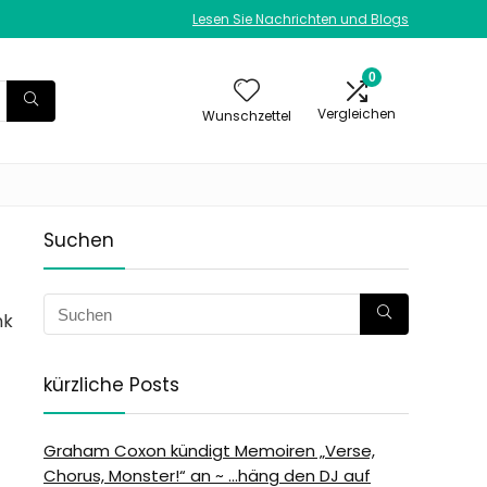
Lesen Sie Nachrichten und Blogs
0
Vergleichen
Wunschzettel
Suchen
nk
kürzliche Posts
Graham Coxon kündigt Memoiren „Verse,
Chorus, Monster!“ an ~ …häng den DJ auf