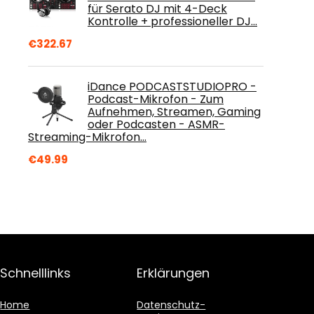
für Serato DJ mit 4-Deck
Kontrolle + professioneller DJ…
€
322.67
iDance PODCASTSTUDIOPRO -
Podcast-Mikrofon - Zum
Aufnehmen, Streamen, Gaming
oder Podcasten - ASMR-
Streaming-Mikrofon…
€
49.99
Schnelllinks
Erklärungen
Home
Datenschutz-