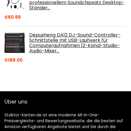
professionellem Soundchipsatz Desktop-
Ständer…
€
60.99
Depusheng DA12 DJ-Sound-Controller-
Schnittstelle mit USB-Laufwerk für
Computeraufnahmen 12-Kanal-Studio-
Audio-Mixer…
€
189.00
Über uns
Stviktor-Xanten.de ist eine moderne All-in-One-
Preisvergleichs- und Bewertungswebsite, die die besten auf
Amazon verfügbaren Angebote bietet und Sie durch die