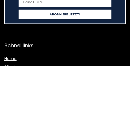
Schnelllinks
Home
Alle shoppen
Blogs
Unsere Webshops
Werben
Erklärungen
Datenschutz-Bestimmungen
Geschäftsbedingungen