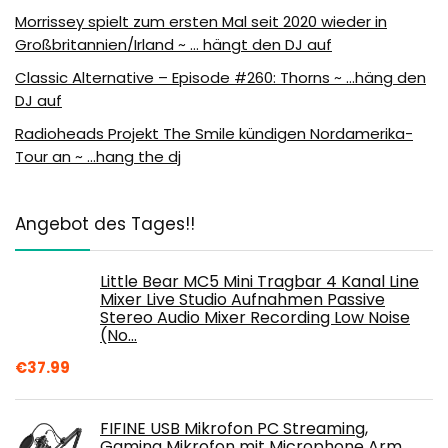
Morrissey spielt zum ersten Mal seit 2020 wieder in
Großbritannien/Irland ~ … hängt den DJ auf
Classic Alternative – Episode #260: Thorns ~ …häng den
DJ auf
Radioheads Projekt The Smile kündigen Nordamerika-
Tour an ~ …hang the dj
Angebot des Tages!!
Little Bear MC5 Mini Tragbar 4 Kanal Line
Mixer Live Studio Aufnahmen Passive
Stereo Audio Mixer Recording Low Noise
(No…
€
37.99
FIFINE USB Mikrofon PC Streaming,
Gaming Mikrofon mit Microphone Arm,